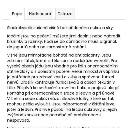
č
u
j
Popis
Hodnocení
Diskuze
e
m
Sladkokyselé sušené višně bez přidaného cukru a síry.
e
Ideální jsou na pečení, můžete jimi doplnit nebo nahradit
brusinky a rozinky. Hodí se do domácího müsli a granol,
do jogurtů nebo na samostatné zobání.
WASABI
MIX
Višně jsou mimořádně bohaté na antioxidanty. Jsou
PRAŽENÝ
zdrojem látek, které si tělo samo nedokáže vytvořit. Pro
vysoký obsah
jódu
jsou vhodné pro lidi s onemocněním
140
Kč
štítné žlázy a s bolestmi páteře. Velké množství vápníku
je potřebné pro zdravé kosti a zuby a správnou funkci
nervů. Draslík kontroluje funkci svalů a obsah tekutin v
těle. Přispívá ke snižování krevního tlaku a projevů alergií.
Pomáhá při onemocněních srdce a ledvin a při únavě.
Višně na sebe dokáží vázat škodlivé látky, které se tak
mohou z těla vyloučit. Jsou nápomocné v čištění krve,
jater a ledvin. Příznivě působí na léčbu cukrovky a jejich
zvýšená konzumace pomáhá při problémech s
nespavostí.