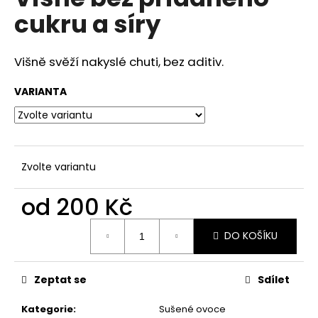
je
a
cukru a síry
0,0
z
j
5
í
hvězdiček.
Višně svěží nakyslé chuti, bez aditiv.
t
?
VARIANTA
HLEDAT
Zvolte variantu
od
200 Kč
D
Měrná
DO KOŠÍKU
cena:
o
p
o
Zeptat se
Sdílet
r
u
Kategorie
:
Sušené ovoce