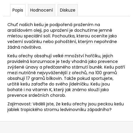
č
u
Popis
Hodnocení
Diskuze
j
e
Chuť našich kešu je podpořená pražením na
m
arašídovém oleji, po upražení je dochutíme jemně
e
mletou speciální solí. Pochoutka, kterou oceníte jako
večerní svačinku nebo pohoštění, kterým nepohrdne
žádná návštěva.
KEŠU
PRAŽENÉ
Kešu ořechy obsahují velké množství hořčíku, jejich
SOLENÉ
pravidelná konzumace je tedy vhodná jako prevence
zvýšené únavy a předčasného stárnutí buněk. Kešu patří
165
mezi nutričně nejvyváženější z ořechů, na 100 gramů
Kč
obsahují 17 gramů bílkovin. Takže pokud sportujete,
určitě kešu zařaďte do svého jídelníčku. Kešu jsou
bohaté i na vitamin K, který jak známo slouží jako
prevence srdečních chorob.
Zajímavost: Věděli jste, že kešu ořechy jsou peckou kešu
jablek tropického stromu ledvinovníku západního?
Z
á