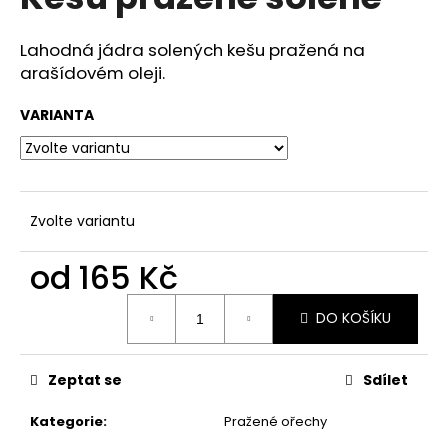
je
a
0,0
z
j
Lahodná jádra solených kešu pražená na
5
arašídovém oleji.
í
hvězdiček.
t
VARIANTA
?
Zvolte variantu
HLEDAT
od
165 Kč
Měrná
D
DO KOŠÍKU
cena:
o
p
Zeptat se
Sdílet
o
r
Kategorie
:
Pražené ořechy
u