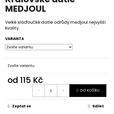
je
a
MEDJOUL
0,0
z
j
5
í
hvězdiček.
Velké slaďoučké datle odrůdy medjoul nejvyšší
t
kvality.
?
VARIANTA
HLEDAT
Zvolte variantu
od
115 Kč
D
o
Měrná
DO KOŠÍKU
cena:
p
o
r
Zeptat se
Sdílet
u