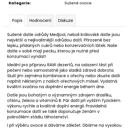
č
Kategorie
:
Sušené ovoce
u
j
e
Popis
Hodnocení
Diskuze
m
e
Sušené datle odrůdy Medjool, neboli královské datle jsou
největší a nejkvalitnější odrůdou datlí. Přirozeně bez
lepku, přidaných cukrů nebo konzervačních látek. Naše
BLANŠÍROVANÉ
datle v sobě mají pecku, kterou je nutné před
MANDLE
konzumací vyndat!
ZE
ŠPANĚLSKA
Ideální pro přípravu RAW dezertů, na oslazení těst při
PRAŽENÉ
pečení nebo samostatně jako sladká zdravá dobrota.
SOLENÉ
Sluší jim zejména kombinace s ořechy nebo zkuste datli
naplnit některým z našich ořechových másel. Vydatná
170
Kč
kvalitní svačina na doplnění energie během dne.
Datle jsou bohatým a významným zdrojem draslíku,
chlóru, železa a vitamínů B. Pár datlí při vyšším fyzickém
výkonu rychle a kvalitně doplní energii. Pravidelná
konzumace datlí se také doporučuje ženám v
pokročilém stádiu těhotenství.
I při výběru ovoce si dáváme záležet. Dbáme na vysokou