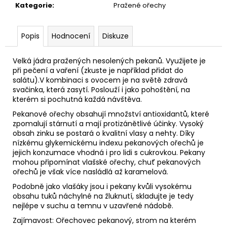
č
Kategorie
:
Pražené ořechy
u
j
e
Popis
Hodnocení
Diskuze
m
e
Velká jádra pražených nesolených pekanů. Využijete je
při pečení a vaření (zkuste je například přidat do
salátu).V kombinaci s ovocem je na světě zdravá
MORUŠE
svačinka, která zasytí. Poslouží i jako pohoštění, na
BÍLÁ
kterém si pochutná každá návštěva.
BEZ
PŘIDANÉHO
Pekanové ořechy obsahují množství antioxidantů, které
CUKRU
zpomalují stárnutí a mají protizánětlivé účinky. Vysoký
A
obsah zinku se postará o kvalitní vlasy a nehty. Díky
SÍRY
nízkému glykemickému indexu pekanových ořechů je
110
jejich konzumace vhodná i pro lidi s cukrovkou. Pekany
Kč
mohou připomínat vlašské ořechy, chuť pekanových
ořechů je však více nasládlá až karamelová.
Podobně jako vlašáky jsou i pekany kvůli vysokému
obsahu tuků náchylné na žluknutí, skladujte je tedy
nejlépe v suchu a temnu v uzavřené nádobě.
Zajímavost: Ořechovec pekanový, strom na kterém