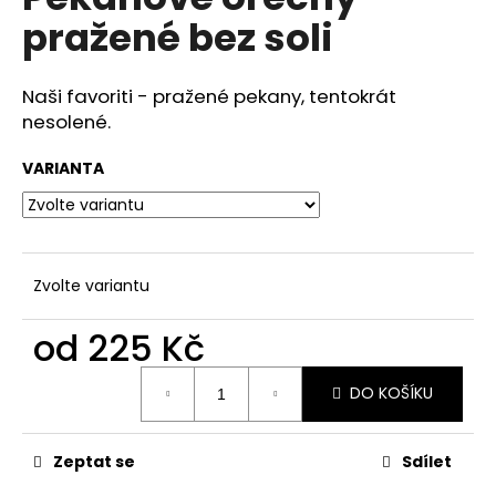
je
a
pražené bez soli
0,0
z
j
5
í
hvězdiček.
Naši favoriti - pražené pekany, tentokrát
t
nesolené.
?
VARIANTA
HLEDAT
Zvolte variantu
od
225 Kč
D
o
Měrná
DO KOŠÍKU
cena:
p
o
r
Zeptat se
Sdílet
u