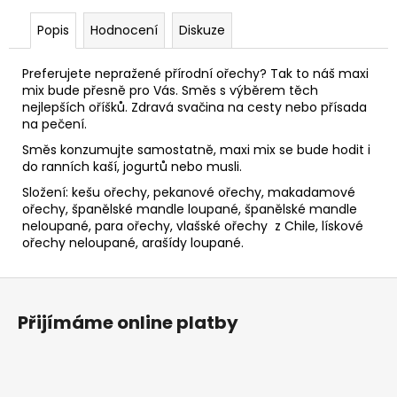
č
u
Popis
Hodnocení
Diskuze
j
e
Preferujete nepražené přírodní ořechy? Tak to náš maxi
m
mix bude přesně pro Vás. Směs s výběrem těch
e
nejlepších oříšků. Zdravá svačina na cesty nebo přísada
na pečení.
Směs konzumujte samostatně, maxi mix se bude hodit i
LÍSKOVÉ
OŘECHY
do ranních kaší, jogurtů nebo musli.
BLANŠÍROVANÉ
Složení: kešu ořechy, pekanové ořechy, makadamové
LEHCE
ořechy, španělské mandle loupané, španělské mandle
PRAŽENÉ
neloupané, para ořechy, vlašské ořechy z Chile, lískové
163
ořechy neloupané, arašídy loupané.
Kč
Z
á
Přijímáme online platby
p
a
t