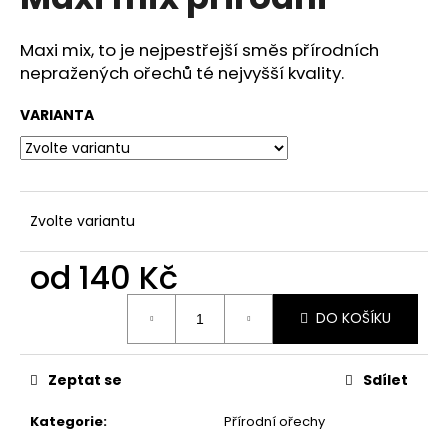
je
a
0,0
z
j
Maxi mix, to je nejpestřejší směs přírodních
5
nepražených ořechů té nejvyšší kvality.
í
hvězdiček.
t
VARIANTA
?
Zvolte variantu
HLEDAT
od
140 Kč
Měrná
D
DO KOŠÍKU
cena:
o
p
Zeptat se
Sdílet
o
r
Kategorie
:
Přírodní ořechy
u