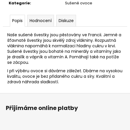
č
Kategorie
:
Sušené ovoce
u
j
e
Popis
Hodnocení
Diskuze
m
e
Naše sušené švestky jsou pěstovány ve Francii. Jemné a
šťavnaté švestky jsou skvělý zdroj vlákniny. Rozpustná
vláknina napomáhá k normalizaci hladiny cukru v krvi.
KEŠU
Sušené švestky jsou bohaté na minerály a vitamíny jako
PRAŽENÉ
je draslík a vápník a vitamín A. Pomáhají také na potíže
SOLENÉ
se zácpou.
165
I při výběru ovoce si dáváme záležet. Dbáme na vysokou
Kč
kvalitu, ovoce je bez přidaného cukru a síry. Kvalitní a
zdravá náhrada sladkostí.
Z
á
Přijímáme online platby
p
a
t