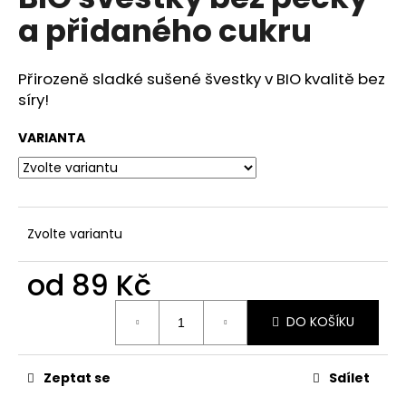
je
a
a přidaného cukru
0,0
z
j
5
í
hvězdiček.
Přirozeně sladké sušené švestky v BIO kvalitě bez
t
síry!
?
VARIANTA
HLEDAT
Zvolte variantu
od
89 Kč
D
o
Měrná
DO KOŠÍKU
cena:
p
o
r
Zeptat se
Sdílet
u