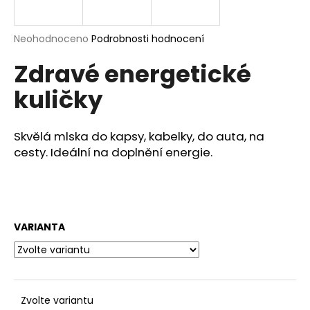
a
j
Průměrné
Neohodnoceno
Podrobnosti hodnocení
í
hodnocení
Zdravé energetické
produktu
t
je
?
kuličky
0,0
z
5
hvězdiček.
Skvělá mlska do kapsy, kabelky, do auta, na
cesty. Ideální na doplnění energie.
HLEDAT
D
VARIANTA
o
p
o
r
u
Zvolte variantu