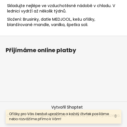
Skladujte nejlépe ve vzduchotěsné nádobě v chladu. V
lednici vydrží až několik týdnů.
Složení: Brusinky, datle MEDJOOL, kešu oříšky,
blanšírované mandle, vanilka, špetka soli.
Z
á
Přijímáme online platby
p
a
t
í
Vytvořil Shoptet
Oříšky pro Vás čerstvě upražíme a každý čtvrtek posíláme
Copyright 2026
Pan Lískáček
. Všechna práva vyhrazena.
nebo rozvážíme přímo k Vám!