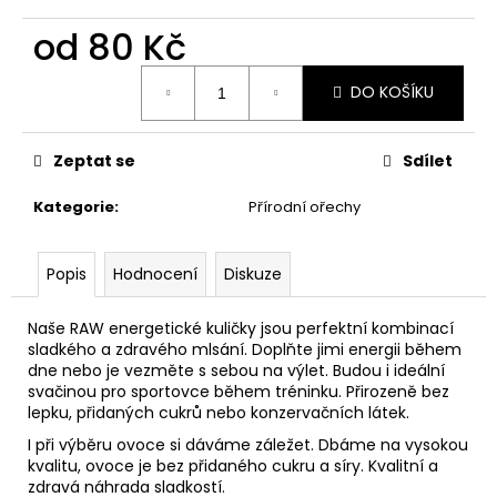
č
u
od
80 Kč
j
e
Měrná
DO KOŠÍKU
cena:
m
e
Zeptat se
Sdílet
SENZA
Kategorie
:
Přírodní ořechy
MIX
PRAŽENÝ
NESOLENÝ
Popis
Hodnocení
Diskuze
215
Kč
Naše RAW energetické kuličky jsou perfektní kombinací
sladkého a zdravého mlsání. Doplňte jimi energii během
dne nebo je vezměte s sebou na výlet. Budou i ideální
svačinou pro sportovce během tréninku. Přirozeně bez
lepku, přidaných cukrů nebo konzervačních látek.
I při výběru ovoce si dáváme záležet. Dbáme na vysokou
kvalitu, ovoce je bez přidaného cukru a síry. Kvalitní a
zdravá náhrada sladkostí.